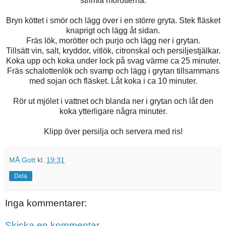
strimla morötterna.
Bryn köttet i smör och lägg över i en större gryta. Stek fläsket
knaprigt och lägg åt sidan.
Fräs lök, morötter och purjo och lägg ner i grytan.
Tillsätt vin, salt, kryddor, vitlök, citronskal och persiljestjälkar.
Koka upp och koka under lock på svag värme ca 25 minuter.
Fräs schalottenlök och svamp och lägg i grytan tillsammans
med sojan och fläsket. Låt koka i ca 10 minuter.
Rör ut mjölet i vattnet och blanda ner i grytan och låt den
koka ytterligare några minuter.
Klipp över persilja och servera med ris!
MÅ Gott
kl.
19:31
Dela
Inga kommentarer:
Skicka en kommentar