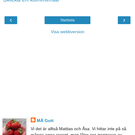
‹
›
Startsida
Visa webbversion
MÅ Gott
Vi det är alltså Mattias och Åsa. Vi hittar inte på så
många egna recept, men låter oss inspireras av