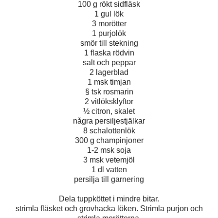
100 g rökt sidfläsk
1 gul lök
3 morötter
1 purjolök
smör till stekning
1 flaska rödvin
salt och peppar
2 lagerblad
1 msk timjan
§ tsk rosmarin
2 vitlöksklyftor
½ citron, skal et
några persiljestjälkar
8 schalottenlök
300 g champinjoner
1-2 msk soja
3 msk vetemjöl
1 dl vatten
persilja till garnering
Dela tuppköttet i mindre bitar.
strimla fläsket och grovhacka löken. Strimla purjon och